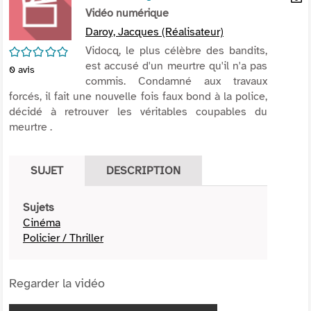
per
Vidéo numérique
En
(Nou
par
Daroy, Jacques (Réalisateur)
fenê
mai
/5
Vidocq, le plus célèbre des bandits,
est accusé d'un meurtre qu'il n'a pas
0
avis
commis. Condamné aux travaux
forcés, il fait une nouvelle fois faux bond à la police,
décidé à retrouver les véritables coupables du
meurtre .
SUJET
DESCRIPTION
Sujets
Cinéma
Policier / Thriller
Regarder la vidéo