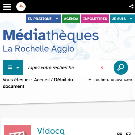
Aller
Aller
Aller
EN PRATIQUE
AGENDA
INFOLETTRES
JE SUIS
au
au
à
Média
thèques
menu
contenu
la
recherche
La Rochelle Agglo
Vous êtes ici :
Accueil
/
Détail du
recherche avancée
document
Vidocq
Lie