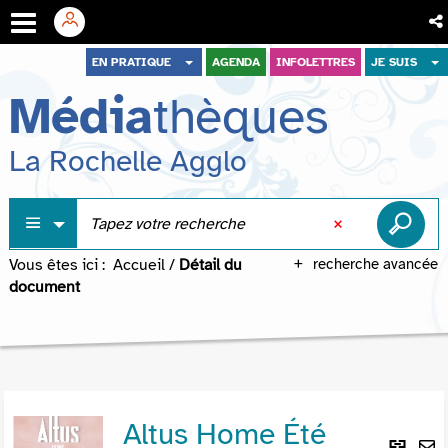
Aller
Aller
Aller
EN PRATIQUE
AGENDA
INFOLETTRES
JE SUIS
au
au
à
Média
thèques
menu
contenu
la
recherche
La Rochelle Agglo
Vous êtes ici :
Accueil
/
Détail du
recherche avancée
document
Altus Home Été
Lie