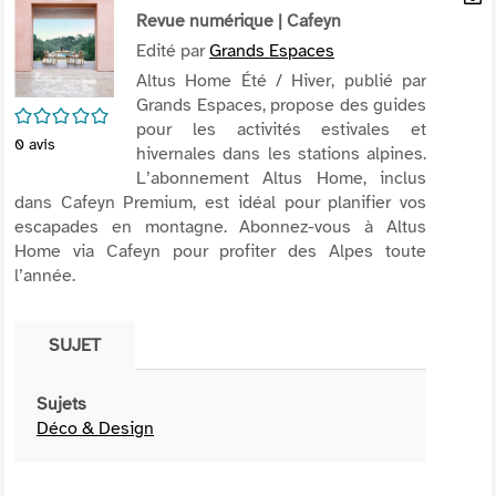
per
Revue numérique
| Cafeyn
En
(Nou
par
Edité par
Grands Espaces
fenê
mai
Altus Home Été / Hiver, publié par
Grands Espaces, propose des guides
/5
pour les activités estivales et
0
avis
hivernales dans les stations alpines.
L’abonnement Altus Home, inclus
dans Cafeyn Premium, est idéal pour planifier vos
escapades en montagne. Abonnez-vous à Altus
Home via Cafeyn pour profiter des Alpes toute
l’année.
SUJET
Sujets
Déco & Design