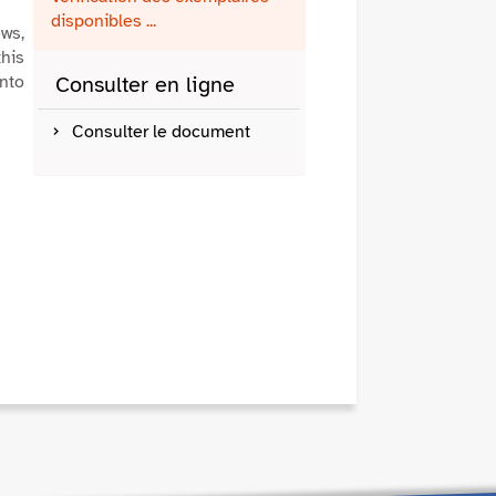
fenêtre)
mail
disponibles ...
ews,
this
into
Consulter en ligne
Consulter le document