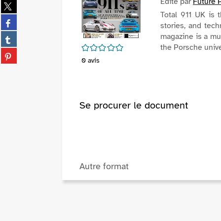
Edité par
Future 
Partager
sur
Total 911 UK is t
Partager
twitter
stories, and tech
sur
(Nouvelle
Partager
magazine is a mus
facebook
fenêtre)
/5
sur
the Porsche univ
(Nouvelle
Partager
tumblr
0
avis
fenêtre)
sur
(Nouvelle
pinterest
fenêtre)
(Nouvelle
fenêtre)
Se procurer le document
Autre format