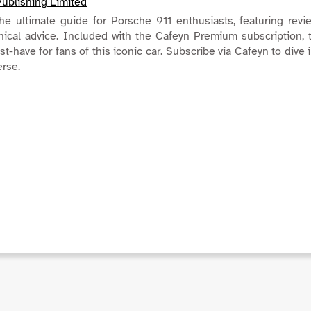
Publishing Limited
he ultimate guide for Porsche 911 enthusiasts, featuring revi
nical advice. Included with the Cafeyn Premium subscription, 
t-have for fans of this iconic car. Subscribe via Cafeyn to dive 
erse.