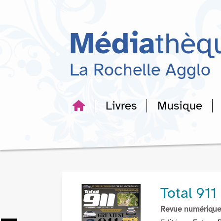
Aller
Aller
Aller
au
au
à
menu
contenu
la
Média
thèq
recherche
La Rochelle Agglo
Livres
Musique
Total 911
Revue numériqu