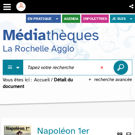
Aller
Aller
Aller
EN PRATIQUE
AGENDA
INFOLETTRES
JE SUIS
au
au
à
Média
thèques
menu
contenu
la
recherche
La Rochelle Agglo
Vous êtes ici :
Accueil
/
Détail du
recherche avancée
document
Napoléon 1er
Lie