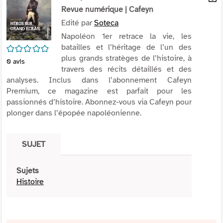
per
Revue numérique
| Cafeyn
En
(Nou
par
Edité par
Soteca
fenê
mai
Napoléon 1er retrace la vie, les
batailles et l’héritage de l’un des
/5
plus grands stratèges de l’histoire, à
0
avis
travers des récits détaillés et des
analyses. Inclus dans l’abonnement Cafeyn
Premium, ce magazine est parfait pour les
passionnés d’histoire. Abonnez-vous via Cafeyn pour
plonger dans l’épopée napoléonienne.
SUJET
Sujets
Histoire