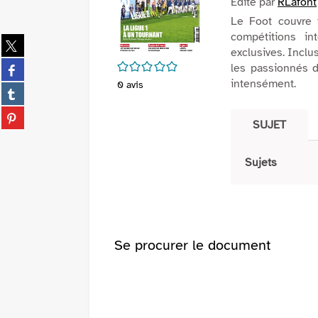
Edité par
RLafont
Le Foot couvre t
compétitions in
Partager
exclusives. Incl
sur
/5
Partager
les passionnés d
twitter
sur
intensément.
0
avis
(Nouvelle
Partager
facebook
fenêtre)
sur
(Nouvelle
Partager
tumblr
SUJET
fenêtre)
sur
(Nouvelle
pinterest
fenêtre)
(Nouvelle
Sujets
fenêtre)
Se procurer le document