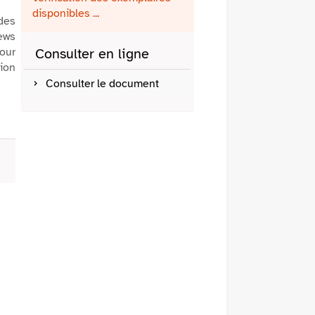
fenêtre)
mail
disponibles ...
des
ews
pour
Consulter en ligne
ion
Consulter le document