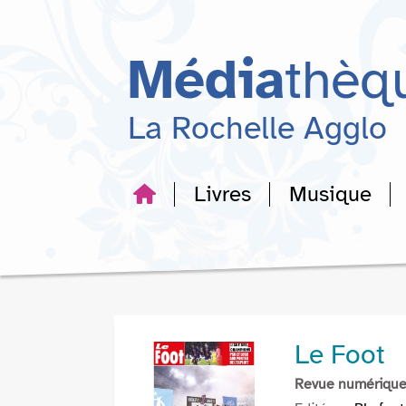
Aller
Aller
Aller
au
au
à
menu
contenu
la
Média
thèq
recherche
La Rochelle Agglo
Livres
Musique
Le Foot
Revue numériqu