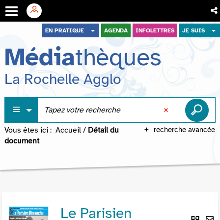
Aller
Aller
Aller
EN PRATIQUE
AGENDA
INFOLETTRES
JE SUIS
au
au
à
Média
thèques
menu
contenu
la
recherche
La Rochelle Agglo
Vous êtes ici :
Accueil
/
Détail du
recherche avancée
document
Le Parisien
Lie