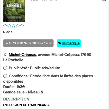
per
En
(Nou
par
fenê
mai
/5
0
avis
Le 16/03/2026 de 18:00 à 19:30
Catégorie
Numérique
Michel-Crépeau
, avenue Michel-Crépeau, 17000
La Rochelle
Public visé :
Public ado/adulte
Conditions :
Entrée libre dans la limite des places
disponibles
Durée : 1h30
Grande salle - Niveau 0
DESCRIPTION
L’ILLUSION DE L’ABONDANCE