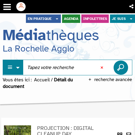
Aller
Aller
Aller
EN PRATIQUE
AGENDA
INFOLETTRES
JE SUIS
au
au
à
Média
thèques
menu
contenu
la
recherche
La Rochelle Agglo
Vous êtes ici :
Accueil
/
Détail du
recherche avancée
document
PROJECTION : DIGITAL
Lie
CLEANUP DAY