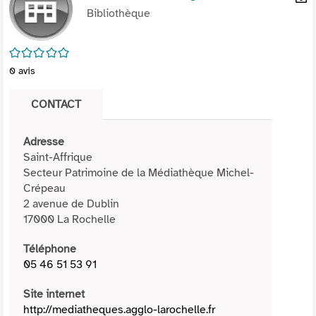
per
Bibliothèque
En
(Nou
par
fenê
mai
/5
0
avis
CONTACT
Adresse
Saint-Affrique
Secteur Patrimoine de la Médiathèque Michel-
Crépeau
2 avenue de Dublin
17000 La Rochelle
Téléphone
05 46 51 53 91
Site internet
http://mediatheques.agglo-larochelle.fr