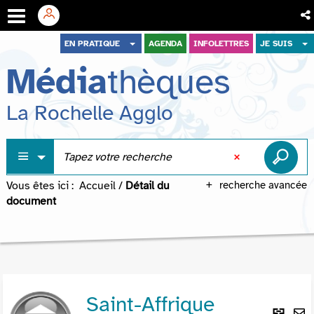
Aller
Aller
Aller
EN PRATIQUE
AGENDA
INFOLETTRES
JE SUIS
au
au
à
Média
thèques
menu
contenu
la
recherche
La Rochelle Agglo
Vous êtes ici :
Accueil
/
Détail du
recherche avancée
document
Saint-Affrique
Lie