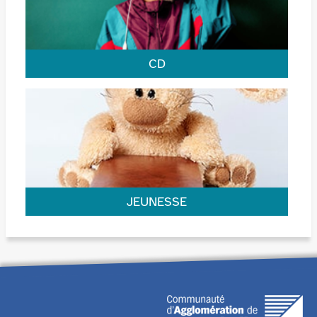
CD
Pop-Rock, classique ou jazz, du nouveau dans les
bacs.
JEUNESSE
Quoi de neuf pour les 0-12 ans ?