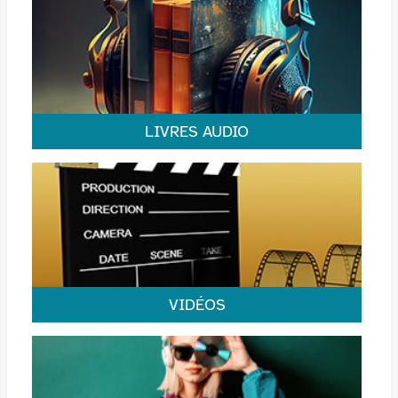
nouveautés des bulles sont par là.
LIVRES AUDIO
Des histoires à écouter.
VIDÉOS
Cinéma d’auteur ou séries TV, voici les derniers DVD
et blu-ray arrivés.