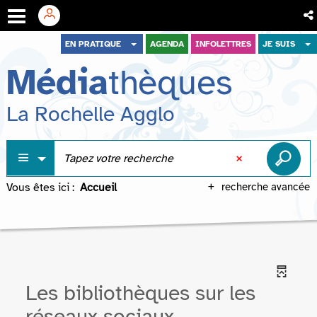
Aller
Aller
Aller
EN PRATIQUE
AGENDA
INFOLETTRES
JE SUIS
au
au
à
Média
thèques
menu
contenu
la
recherche
La Rochelle Agglo
Vous êtes ici :
Accueil
recherche avancée
Les bibliothèques sur les
réseaux sociaux