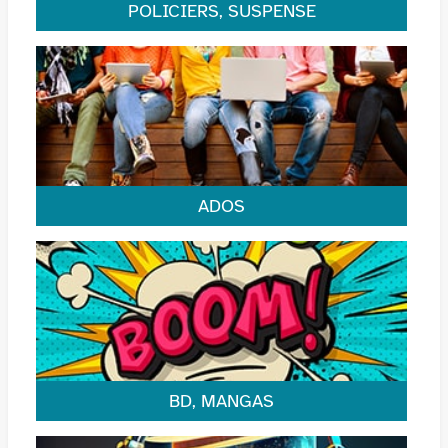
POLICIERS, SUSPENSE
Une sélection de romans policiers pour vivre les
enquêtes les plus palpitantes.
ADOS
Saga de magiciennes, polars addictifs ou fanfiction,
un monde à découvrir.
BD, MANGAS
Comics, romans graphiques ou mangas, les